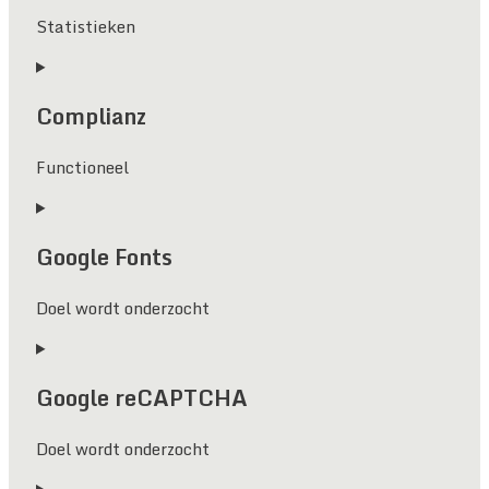
Statistieken
Consent
to
Complianz
service
google-
analytics
Functioneel
Consent
to
Google Fonts
service
complianz
Doel wordt onderzocht
Consent
to
Google reCAPTCHA
service
google-
fonts
Doel wordt onderzocht
Consent