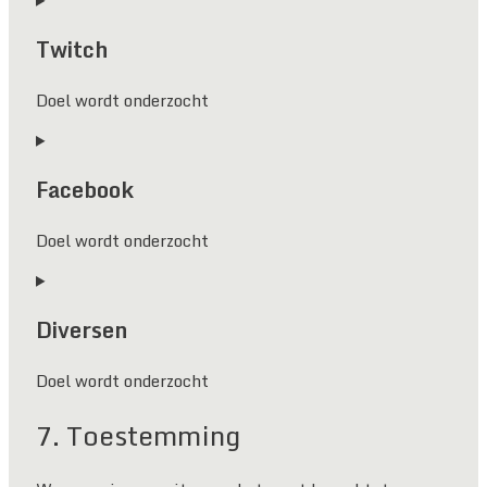
to
Twitch
service
google-
recaptcha
Doel wordt onderzocht
Consent
to
Facebook
service
twitch
Doel wordt onderzocht
Consent
to
Diversen
service
facebook
Doel wordt onderzocht
Consent
7. Toestemming
to
service